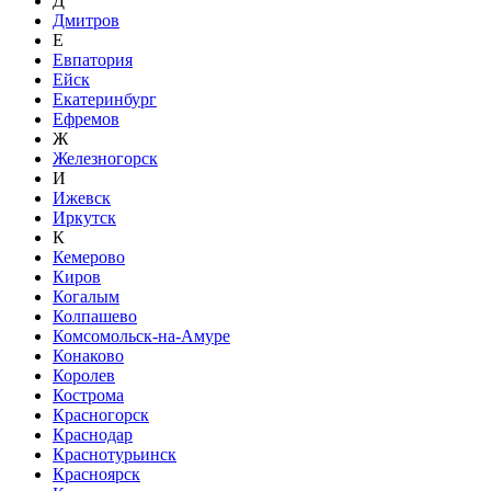
Д
Дмитров
Е
Евпатория
Ейск
Екатеринбург
Ефремов
Ж
Железногорск
И
Ижевск
Иркутск
К
Кемерово
Киров
Когалым
Колпашево
Комсомольск-на-Амуре
Конаково
Королев
Кострома
Красногорск
Краснодар
Краснотурьинск
Красноярск