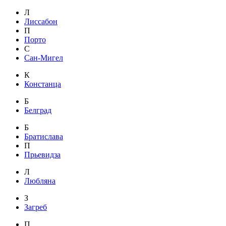
Л
Лиссабон
П
Порто
С
Сан-Мигел
К
Констанца
Б
Белград
Б
Братислава
П
Прьевидза
Л
Любляна
З
Загреб
П