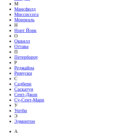
М
Мансфилд
Миссиссога
Монреаль
Н
Норт Йорк
О
Оквилл
Оттава
П
Петербороу
Р
Реджайна
Римуски
С
Садбери
Саскатун
Сент-Джон
Су-Сент-Мари
У
Уитби
Э
Эдмонтон
A