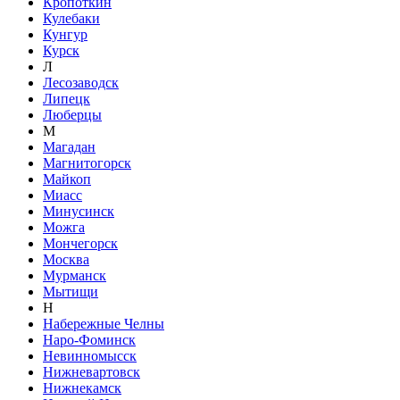
Кропоткин
Кулебаки
Кунгур
Курск
Л
Лесозаводск
Липецк
Люберцы
М
Магадан
Магнитогорск
Майкоп
Миасс
Минусинск
Можга
Мончегорск
Москва
Мурманск
Мытищи
Н
Набережные Челны
Наро-Фоминск
Невинномысск
Нижневартовск
Нижнекамск