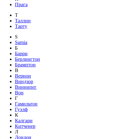
Прага
Т
Таллин
Тарту
S
Sarnia
Б
Барри
Берлингтон
Брамптон
В
Вернон
Виндзор
Виннипег
Вон
Г
Гамильтон
Гуэлф
К
Калгари
Китченер
Л
Лондон