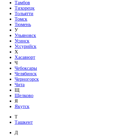
Тамбов
Тихорецк
Тольятти
Томск
Тюмень
У
Ульяновск
Усинск
Уссурийск
Х
Хасавюрт
Ч
Чебоксары
Челябинск
Черногорск
Чита
Щ
Щелково
Я
Якутск
Т
Ташкент
Д