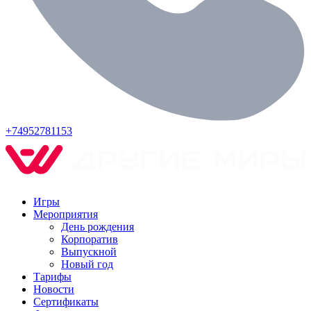
+74952781153
Игры
Мероприятия
День рождения
Корпоратив
Выпускной
Новый год
Тарифы
Новости
Сертификаты