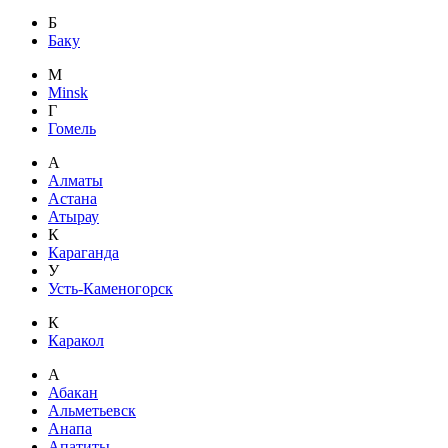
Б
Баку
M
Minsk
Г
Гомель
А
Алматы
Астана
Атырау
К
Караганда
У
Усть-Каменогорск
К
Каракол
А
Абакан
Альметьевск
Анапа
Апатиты