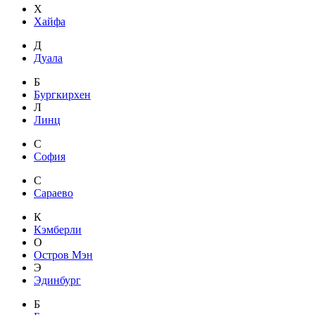
Х
Хайфа
Д
Дуала
Б
Бургкирхен
Л
Линц
С
София
С
Сараево
К
Кэмберли
О
Остров Мэн
Э
Эдинбург
Б