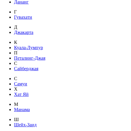
Дананг
Г
Гувахати
Д
Джакарта
К
Куала-Лумпур
П
Петалинг-Джая
С
Сайберджая
С
Самуи
Х
Хат Яй
М
Манама
Ш
Шейх-Заид