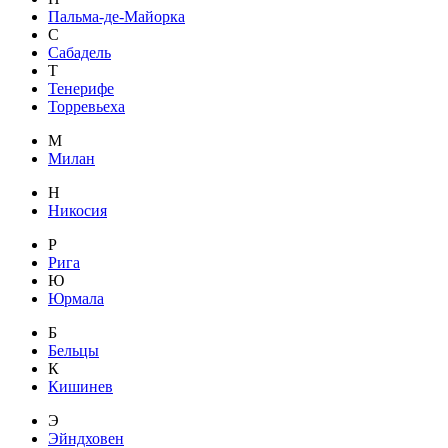
Пальма-де-Майорка
С
Сабадель
Т
Тенерифе
Торревьеха
М
Милан
Н
Никосия
Р
Рига
Ю
Юрмала
Б
Бельцы
К
Кишинев
Э
Эйндховен