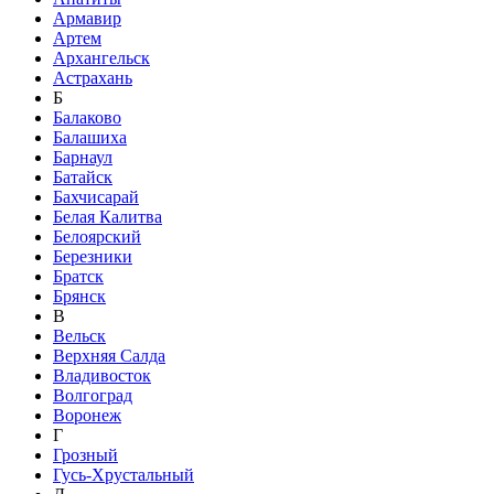
Армавир
Артем
Архангельск
Астрахань
Б
Балаково
Балашиха
Барнаул
Батайск
Бахчисарай
Белая Калитва
Белоярский
Березники
Братск
Брянск
В
Вельск
Верхняя Салда
Владивосток
Волгоград
Воронеж
Г
Грозный
Гусь-Хрустальный