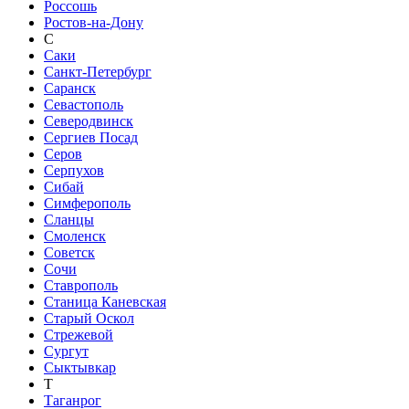
Россошь
Ростов-на-Дону
С
Саки
Санкт-Петербург
Саранск
Севастополь
Северодвинск
Сергиев Посад
Серов
Серпухов
Сибай
Симферополь
Сланцы
Смоленск
Советск
Сочи
Ставрополь
Станица Каневская
Старый Оскол
Стрежевой
Сургут
Сыктывкар
Т
Таганрог