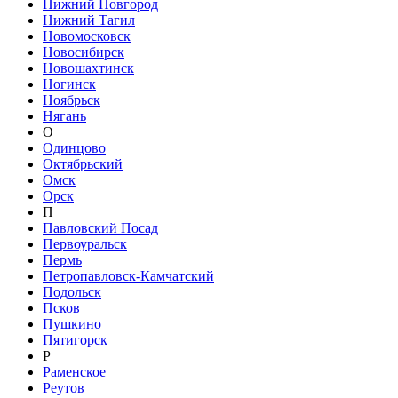
Нижний Новгород
Нижний Тагил
Новомосковск
Новосибирск
Новошахтинск
Ногинск
Ноябрьск
Нягань
О
Одинцово
Октябрьский
Омск
Орск
П
Павловский Посад
Первоуральск
Пермь
Петропавловск-Камчатский
Подольск
Псков
Пушкино
Пятигорск
Р
Раменское
Реутов