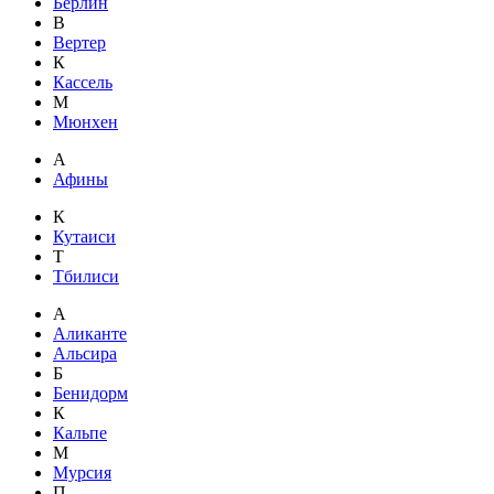
Берлин
В
Вертер
К
Кассель
М
Мюнхен
А
Афины
К
Кутаиси
Т
Тбилиси
А
Аликанте
Альсира
Б
Бенидорм
К
Кальпе
М
Мурсия
П