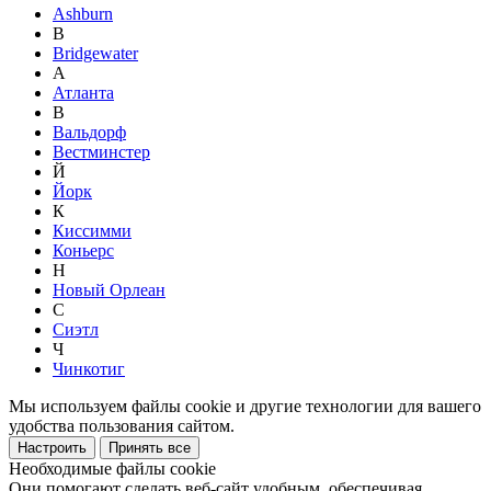
Ashburn
B
Bridgewater
А
Атланта
В
Вальдорф
Вестминстер
Й
Йорк
К
Киссимми
Коньерс
Н
Новый Орлеан
С
Сиэтл
Ч
Чинкотиг
Мы используем файлы cookie и другие технологии для вашего
удобства пользования сайтом.
Настроить
Принять все
Необходимые файлы cookie
Они помогают сделать веб-сайт удобным, обеспечивая