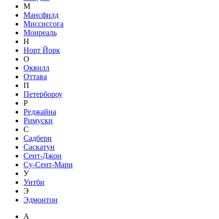
М
Мансфилд
Миссиссога
Монреаль
Н
Норт Йорк
О
Оквилл
Оттава
П
Петербороу
Р
Реджайна
Римуски
С
Садбери
Саскатун
Сент-Джон
Су-Сент-Мари
У
Уитби
Э
Эдмонтон
A