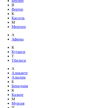
Берлин
В
Вертер
К
Кассель
М
Мюнхен
А
Афины
К
Кутаиси
Т
Тбилиси
А
Аликанте
Альсира
Б
Бенидорм
К
Кальпе
М
Мурсия
П