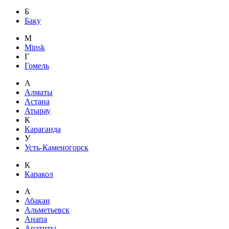
Б
Баку
M
Minsk
Г
Гомель
А
Алматы
Астана
Атырау
К
Караганда
У
Усть-Каменогорск
К
Каракол
А
Абакан
Альметьевск
Анапа
Апатиты