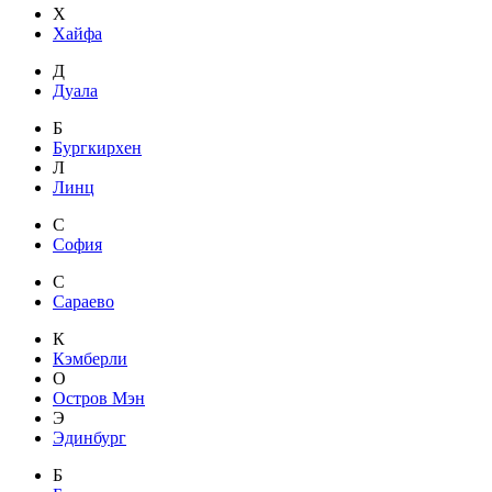
Х
Хайфа
Д
Дуала
Б
Бургкирхен
Л
Линц
С
София
С
Сараево
К
Кэмберли
О
Остров Мэн
Э
Эдинбург
Б