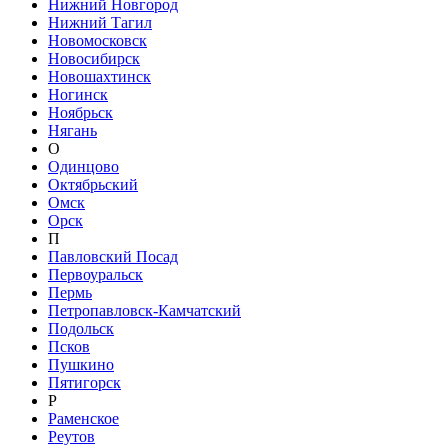
Нижний Новгород
Нижний Тагил
Новомосковск
Новосибирск
Новошахтинск
Ногинск
Ноябрьск
Нягань
О
Одинцово
Октябрьский
Омск
Орск
П
Павловский Посад
Первоуральск
Пермь
Петропавловск-Камчатский
Подольск
Псков
Пушкино
Пятигорск
Р
Раменское
Реутов