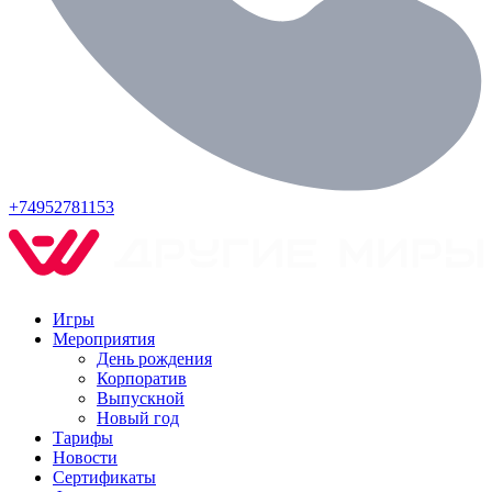
+74952781153
Игры
Мероприятия
День рождения
Корпоратив
Выпускной
Новый год
Тарифы
Новости
Сертификаты