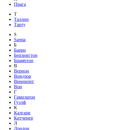
Прага
Т
Таллин
Тарту
S
Sarnia
Б
Барри
Берлингтон
Брамптон
В
Вернон
Виндзор
Виннипег
Вон
Г
Гамильтон
Гуэлф
К
Калгари
Китченер
Л
Лондон