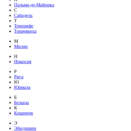
Пальма-де-Майорка
С
Сабадель
Т
Тенерифе
Торревьеха
М
Милан
Н
Никосия
Р
Рига
Ю
Юрмала
Б
Бельцы
К
Кишинев
Э
Эйндховен