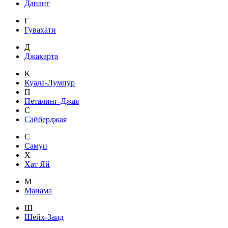
Дананг
Г
Гувахати
Д
Джакарта
К
Куала-Лумпур
П
Петалинг-Джая
С
Сайберджая
С
Самуи
Х
Хат Яй
М
Манама
Ш
Шейх-Заид