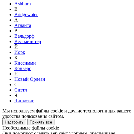
Ashburn
B
Bridgewater
А
Атланта
В
Вальдорф
Вестминстер
Й
Йорк
К
Киссимми
Коньерс
Н
Новый Орлеан
С
Сиэтл
Ч
Чинкотиг
Мы используем файлы cookie и другие технологии для вашего
удобства пользования сайтом.
Настроить
Принять все
Необходимые файлы cookie
Они помогают сделать веб-сайт удобным, обеспечивая