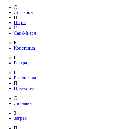
Л
Лиссабон
П
Порто
С
Сан-Мигел
К
Констанца
Б
Белград
Б
Братислава
П
Прьевидза
Л
Любляна
З
Загреб
П