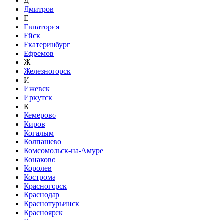
Д
Дмитров
Е
Евпатория
Ейск
Екатеринбург
Ефремов
Ж
Железногорск
И
Ижевск
Иркутск
К
Кемерово
Киров
Когалым
Колпашево
Комсомольск-на-Амуре
Конаково
Королев
Кострома
Красногорск
Краснодар
Краснотурьинск
Красноярск