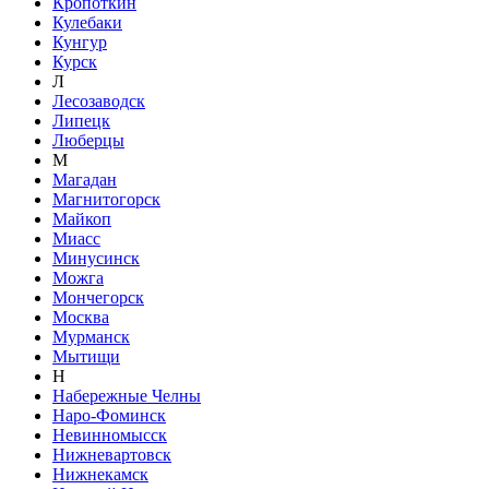
Кропоткин
Кулебаки
Кунгур
Курск
Л
Лесозаводск
Липецк
Люберцы
М
Магадан
Магнитогорск
Майкоп
Миасс
Минусинск
Можга
Мончегорск
Москва
Мурманск
Мытищи
Н
Набережные Челны
Наро-Фоминск
Невинномысск
Нижневартовск
Нижнекамск