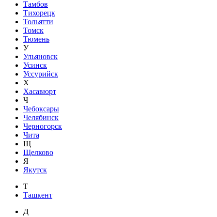
Тамбов
Тихорецк
Тольятти
Томск
Тюмень
У
Ульяновск
Усинск
Уссурийск
Х
Хасавюрт
Ч
Чебоксары
Челябинск
Черногорск
Чита
Щ
Щелково
Я
Якутск
Т
Ташкент
Д