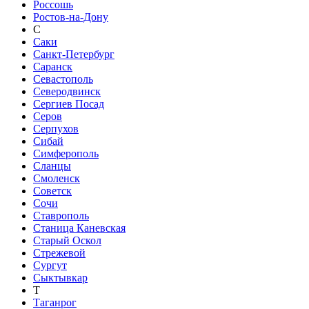
Россошь
Ростов-на-Дону
С
Саки
Санкт-Петербург
Саранск
Севастополь
Северодвинск
Сергиев Посад
Серов
Серпухов
Сибай
Симферополь
Сланцы
Смоленск
Советск
Сочи
Ставрополь
Станица Каневская
Старый Оскол
Стрежевой
Сургут
Сыктывкар
Т
Таганрог