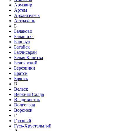
Армавир
Артем
Архангельск
Астрахань
Б
Балаково
Балашиха
Барнаул
Батайск
Бахчисарай
Белая Калитва
Белоярский
Березники
Братск
Брянск
В
Вельск
Верхняя Салда
Владивосток
Волгоград
Воронеж
Г
Грозный
Гусь-Хрустальный