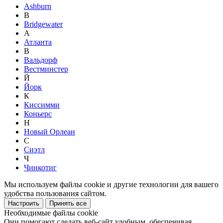
Ashburn
B
Bridgewater
А
Атланта
В
Вальдорф
Вестминстер
Й
Йорк
К
Киссимми
Коньерс
Н
Новый Орлеан
С
Сиэтл
Ч
Чинкотиг
Мы используем файлы cookie и другие технологии для вашего
удобства пользования сайтом.
Настроить
Принять все
Необходимые файлы cookie
Они помогают сделать веб-сайт удобным, обеспечивая