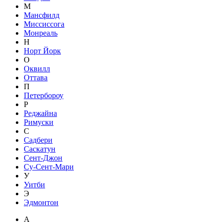
М
Мансфилд
Миссиссога
Монреаль
Н
Норт Йорк
О
Оквилл
Оттава
П
Петербороу
Р
Реджайна
Римуски
С
Садбери
Саскатун
Сент-Джон
Су-Сент-Мари
У
Уитби
Э
Эдмонтон
A