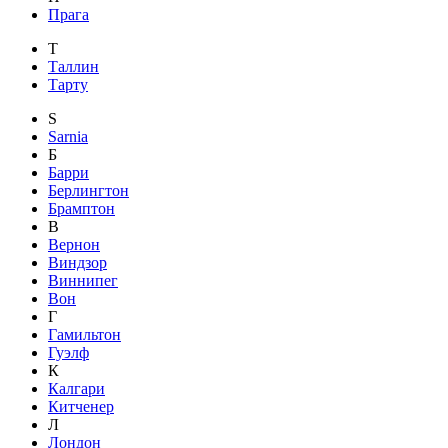
Прага
Т
Таллин
Тарту
S
Sarnia
Б
Барри
Берлингтон
Брамптон
В
Вернон
Виндзор
Виннипег
Вон
Г
Гамильтон
Гуэлф
К
Калгари
Китченер
Л
Лондон