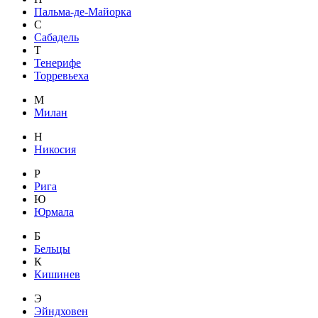
Пальма-де-Майорка
С
Сабадель
Т
Тенерифе
Торревьеха
М
Милан
Н
Никосия
Р
Рига
Ю
Юрмала
Б
Бельцы
К
Кишинев
Э
Эйндховен