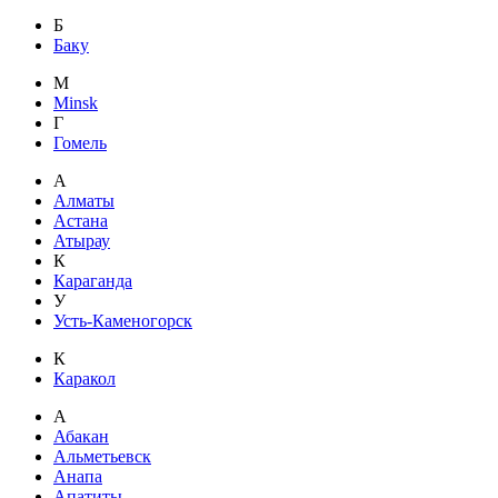
Б
Баку
M
Minsk
Г
Гомель
А
Алматы
Астана
Атырау
К
Караганда
У
Усть-Каменогорск
К
Каракол
А
Абакан
Альметьевск
Анапа
Апатиты