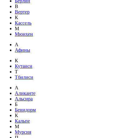
Берлин
В
Вертер
К
Кассель
М
Мюнхен
А
Афины
К
Кутаиси
Т
Тбилиси
А
Аликанте
Альсира
Б
Бенидорм
К
Кальпе
М
Мурсия
П