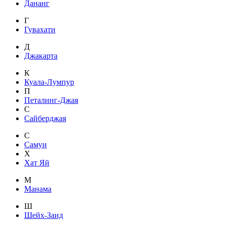
Дананг
Г
Гувахати
Д
Джакарта
К
Куала-Лумпур
П
Петалинг-Джая
С
Сайберджая
С
Самуи
Х
Хат Яй
М
Манама
Ш
Шейх-Заид