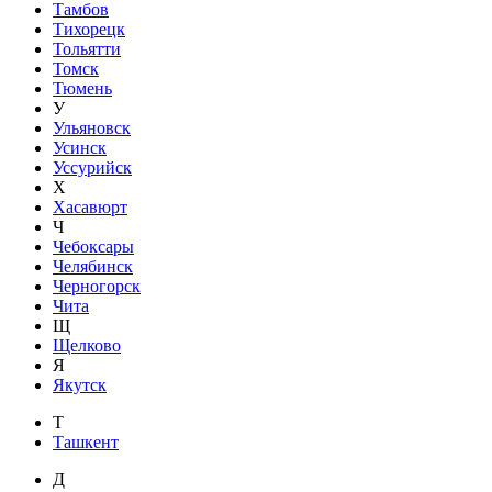
Тамбов
Тихорецк
Тольятти
Томск
Тюмень
У
Ульяновск
Усинск
Уссурийск
Х
Хасавюрт
Ч
Чебоксары
Челябинск
Черногорск
Чита
Щ
Щелково
Я
Якутск
Т
Ташкент
Д