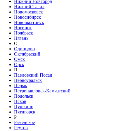
Нижний Новгород
Нижний Тагил
Новомосковск
Новосибирск
Новошахтинск
Ногинск
Ноябрьск
Нягань
О
Одинцово
Октябрьский
Омск
Орск
П
Павловский Посад
Первоуральск
Пермь
Петропавловск-Камчатский
Подольск
Псков
Пушкино
Пятигорск
Р
Раменское
Реутов