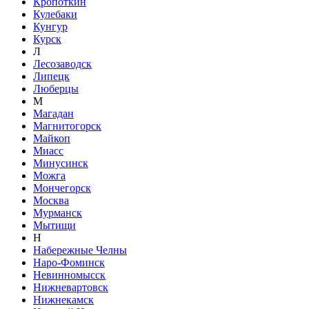
Кропоткин
Кулебаки
Кунгур
Курск
Л
Лесозаводск
Липецк
Люберцы
М
Магадан
Магнитогорск
Майкоп
Миасс
Минусинск
Можга
Мончегорск
Москва
Мурманск
Мытищи
Н
Набережные Челны
Наро-Фоминск
Невинномысск
Нижневартовск
Нижнекамск