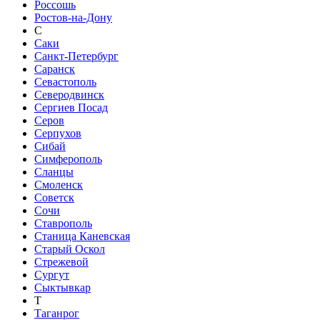
Россошь
Ростов-на-Дону
С
Саки
Санкт-Петербург
Саранск
Севастополь
Северодвинск
Сергиев Посад
Серов
Серпухов
Сибай
Симферополь
Сланцы
Смоленск
Советск
Сочи
Ставрополь
Станица Каневская
Старый Оскол
Стрежевой
Сургут
Сыктывкар
Т
Таганрог