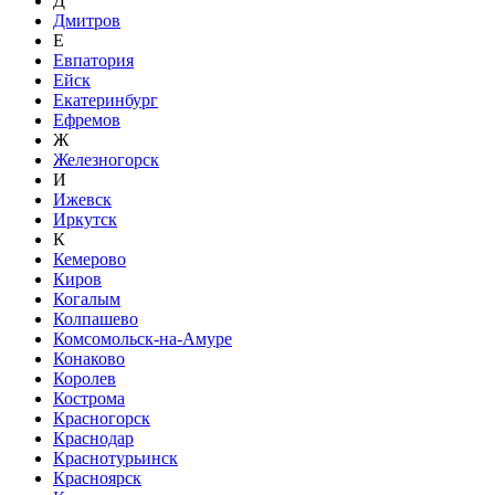
Д
Дмитров
Е
Евпатория
Ейск
Екатеринбург
Ефремов
Ж
Железногорск
И
Ижевск
Иркутск
К
Кемерово
Киров
Когалым
Колпашево
Комсомольск-на-Амуре
Конаково
Королев
Кострома
Красногорск
Краснодар
Краснотурьинск
Красноярск