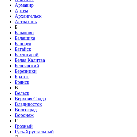
Армавир
Артем
Архангельск
Астрахань
Б
Балаково
Балашиха
Барнаул
Батайск
Бахчисарай
Белая Калитва
Белоярский
Березники
Братск
Брянск
В
Вельск
Верхняя Салда
Владивосток
Волгоград
Воронеж
Г
Грозный
Гусь-Хрустальный