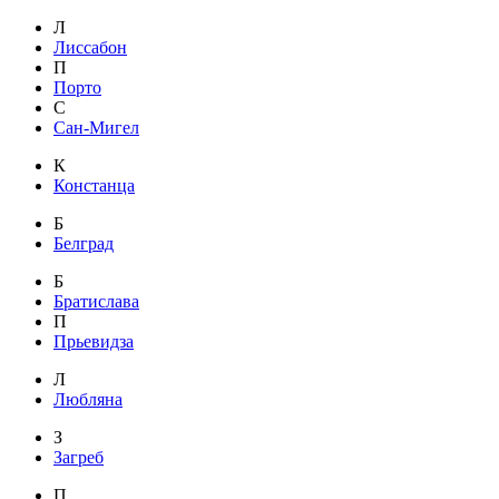
Л
Лиссабон
П
Порто
С
Сан-Мигел
К
Констанца
Б
Белград
Б
Братислава
П
Прьевидза
Л
Любляна
З
Загреб
П