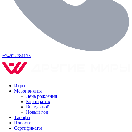
+74952781153
Игры
Мероприятия
День рождения
Корпоратив
Выпускной
Новый год
Тарифы
Новости
Сертификаты