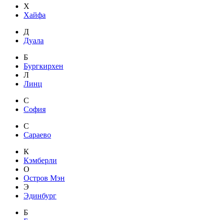
Х
Хайфа
Д
Дуала
Б
Бургкирхен
Л
Линц
С
София
С
Сараево
К
Кэмберли
О
Остров Мэн
Э
Эдинбург
Б